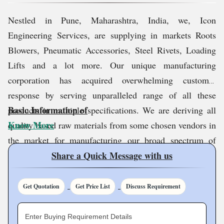
Nestled in Pune, Maharashtra, India, we, Icon
Engineering Services, are supplying in markets Roots
Blowers, Pneumatic Accessories, Steel Rivets, Loading
Lifts and a lot more. Our unique manufacturing
corporation has acquired overwhelming customer
response by serving unparalleled range of all these
Basic Information of
products in multiple specifications. We are deriving all
Know More
quality based raw materials from some chosen vendors in
the market for manufacturing our broad spectrum of
industrial products. Our manufactured entity supplies
Share a Quick Message with us
these quality accredited products for application in
different segments such as material handling and many
Get Quotation
Get Price List
Discuss Requirement
others. We have acquired expertise in providing efficient
Air Compressors Services. One of our longstanding
Enter Buying Requirement Details