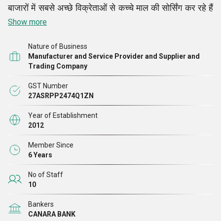
बाजारों में सबसे अच्छे विक्रेताओं से कच्चे माल की सोर्सिंग कर रहे हैं
ताकि हमारी रेंज उद्योग द्वारा निर्धारित मानदंडों और विनियमों के
Show more
अनुरूप हो सके। हम अपने मूल्यवान ग्राहकों को कई लागत लाभ दे
Nature of Business
रहे हैं और इस व्यवसाय लाइन में उनकी निरंतर पसंद के रूप में सामने
Manufacturer and Service Provider and Supplier and
आ रहे हैं।
Trading Company
GST Number
27ASRPP2474Q1ZN
Year of Establishment
2012
Member Since
6 Years
No of Staff
10
Bankers
CANARA BANK