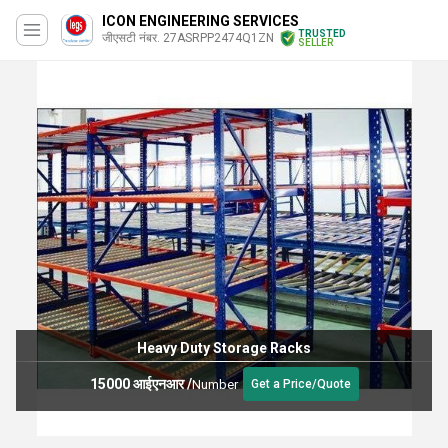
ICON ENGINEERING SERVICES
TRUSTED
जीएसटी नंबर. 27ASRPP2474Q1ZN
SELLER
Heavy Duty Storage Racks
15000 आईएनआर
/
Number
Get a Price/Quote