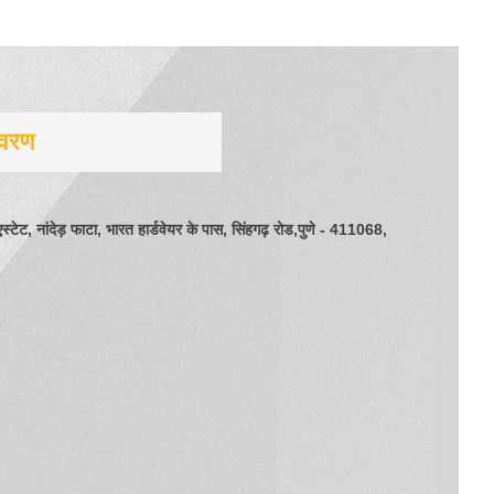
िवरण
टेट, नांदेड़ फाटा, भारत हार्डवेयर के पास, सिंहगढ़ रोड,पुणे - 411068,